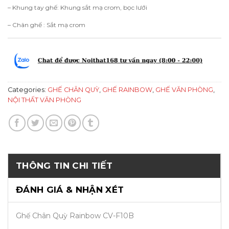
– Khung tay ghế: Khung sắt mạ crom, bọc lưới
– Chân ghế : Sắt mạ crom
Categories:
GHẾ CHÂN QUỲ
,
GHẾ RAINBOW
,
GHẾ VĂN PHÒNG
,
NỘI THẤT VĂN PHÒNG
THÔNG TIN CHI TIẾT
ĐÁNH GIÁ & NHẬN XÉT
Ghế Chân Quỳ Rainbow CV-F10B