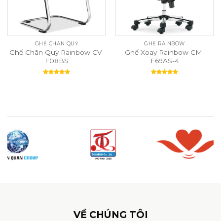
GHẾ CHÂN QUỲ
GHẾ RAINBOW
Ghế Chân Quỳ Rainbow CV-
Ghế Xoay Rainbow CM-
F08BS
F69AS-4
Rated
5.00
Rated
5.00
out of 5
out of 5
VỀ CHÚNG TÔI