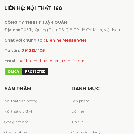
LIÊN HỆ: NỘI THẤT 168
CÔNG TY TNHH THUẬN QUÂN
Địa chỉ:
1105 Tạ Quang Bửu, P6, Q.8, TP.Hồ Chí Minh, Việt Nam
Chat với chúng tôi:
Liên hệ Messenger
Tư vấn:
0912121105
Email:
noithat168thuanquan@gmail.com
SẢN PHẨM
DANH MỤC
Nội thất văn phòng
Sản phẩm
Nội thất gia đình
Liên hệ
Ghế giám đốc
Tin tức
Ghế Rainbow
Chính sách đại lý