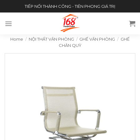
Skip
TIẾP NỐI THÀNH CÔNG - TIÊN PHONG GIÁ TRỊ
to
content
Home
/
NỘI THẤT VĂN PHÒNG
/
GHẾ VĂN PHÒNG
/
GHẾ
CHÂN QUỲ