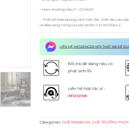
– Mâm thương hiệu Ý – DONATI
• Thiết kế theo phong cách hiện đại, chất liệu cao 
vẻ đẹp sang trọng của sản phẩm CM-K005AS-2.
Đổi trả dễ dàng nếu có
phát sinh lỗi
Liên hệ hợp tác sỉ -
0912121105
Categories:
GHẾ RAINBOW
,
GHẾ TRƯỞNG PHÒ