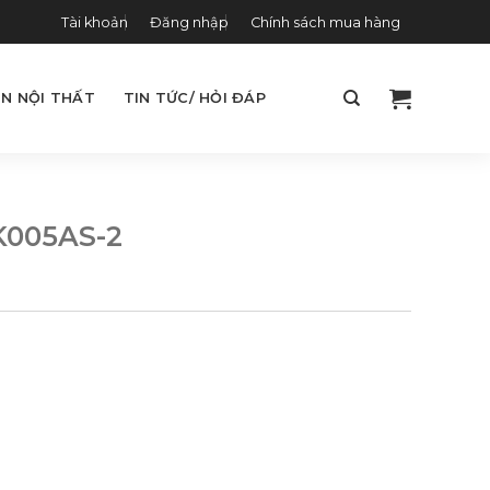
Tài khoản
Đăng nhập
Chính sách mua hàng
N NỘI THẤT
TIN TỨC/ HỎI ĐÁP
K005AS-2