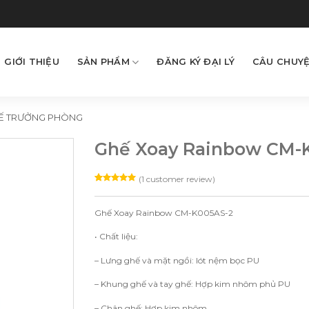
GIỚI THIỆU
SẢN PHẨM
ĐĂNG KÝ ĐẠI LÝ
CÂU CHUYỆ
Ế TRƯỞNG PHÒNG
Ghế Xoay Rainbow CM-
(
1
customer review)
Rated
1
5.00
out of 5
based on
Ghế Xoay Rainbow CM-K005AS-2
customer
rating
• Chất liệu:
– Lưng ghế và mặt ngồi: lót nệm bọc PU
– Khung ghế và tay ghế: Hợp kim nhôm phủ PU
– Chân ghế: Hợp kim nhôm