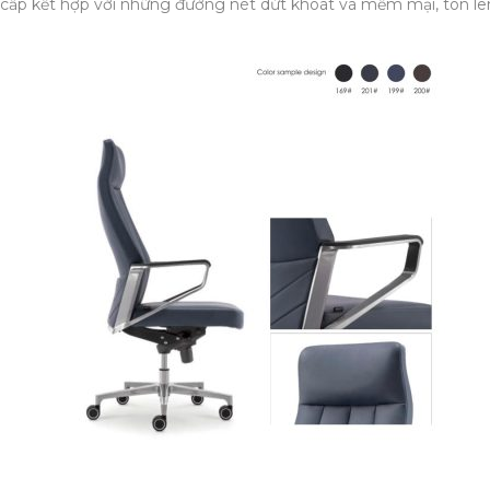
cao cấp kết hợp với những đường nét dứt khoát và mềm mại, tôn