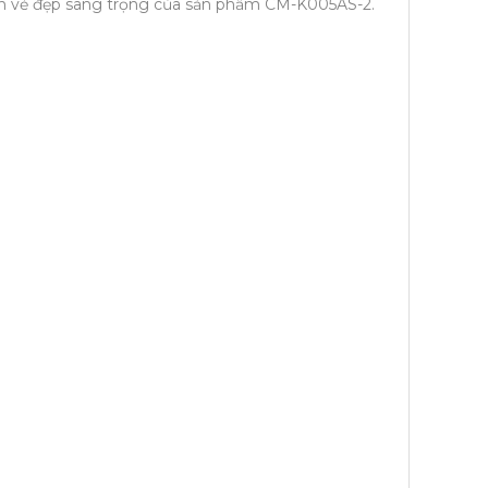
 lên vẻ đẹp sang trọng của sản phẩm CM-K005AS-2.