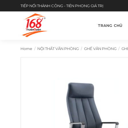
Skip
TIẾP NỐI THÀNH CÔNG - TIÊN PHONG GIÁ TRỊ
to
content
TRANG CHỦ
Home
/
NỘI THẤT VĂN PHÒNG
/
GHẾ VĂN PHÒNG
/
GH