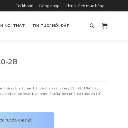
Tài khoản
Đăng nhập
Chính sách mua hàng
N NỘI THẤT
TIN TỨC/ HỎI ĐÁP
20-2B
n trắng & mặt nâu hạt dẻ chân xám đen/ CL: Mặt MFC dày
he chân; có khay bàn phím ở giữa; bên phải có 1 hộc và 1 tủ