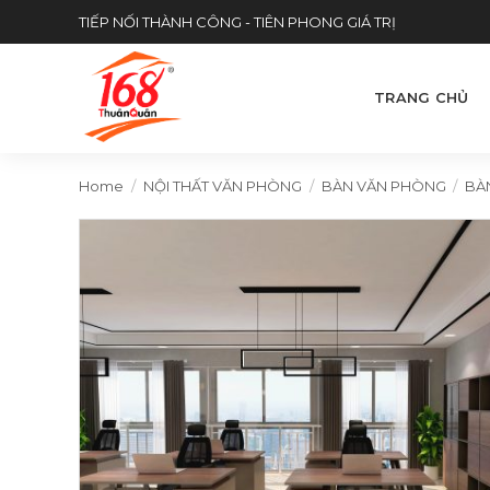
Skip
TIẾP NỐI THÀNH CÔNG - TIÊN PHONG GIÁ TRỊ
to
content
TRANG CHỦ
Home
/
NỘI THẤT VĂN PHÒNG
/
BÀN VĂN PHÒNG
/
BÀ