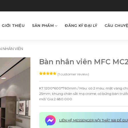
GIỚI THIỆU
SẢN PHẨM
ĐĂNG KÝ ĐẠI LÝ
CÂU CHUYỆ
N NHÂN VIÊN
Bàn nhân viên MFC MC
(
1
customer review)
Rated
1
5.00
out of 5
based on
KT:1200*600*760mm / Màu: có 2 màu; mặt vàng châ
customer
rating
25mm; khung chân sắt mạ crome; có bửng bàn trước c
mở/ Giá:2.680.000