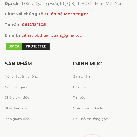
Địa chỉ:
1105 Tạ Quang Bửu, P6, Q.8, TP.Hồ Chí Minh, Việt Nam
Chat với chúng tôi:
Liên hệ Messenger
Tư vấn:
0912121105
Email:
noithat168thuanquan@gmail.com
SẢN PHẨM
DANH MỤC
Nội thất văn phòng
Sản phẩm
Nội thất gia đình
Liên hệ
Ghế giám đốc
Tin tức
Ghế Rainbow
Chính sách đại lý
Bàn giám đốc
Câu hỏi thường gặp