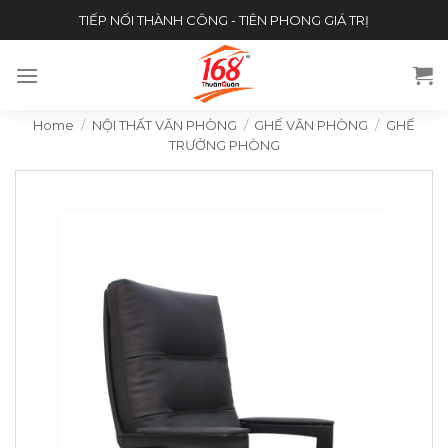
Skip
TIẾP NỐI THÀNH CÔNG - TIÊN PHONG GIÁ TRỊ
to
content
Home
/
NỘI THẤT VĂN PHÒNG
/
GHẾ VĂN PHÒNG
/
GHẾ
TRƯỞNG PHÒNG