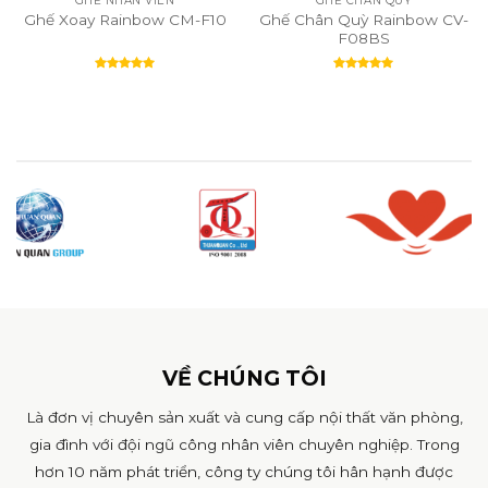
GHẾ NHÂN VIÊN
GHẾ CHÂN QUỲ
Ghế Chân Quỳ Rainbow CV-
Ghế Xoay Rainbow CM-F10
F08BS
Rated
5.00
Rated
5.00
out of 5
out of 5
VỀ CHÚNG TÔI
Là đơn vị chuyên sản xuất và cung cấp nội thất văn phòng,
gia đình với đội ngũ công nhân viên chuyên nghiệp. Trong
hơn 10 năm phát triển, công ty chúng tôi hân hạnh được