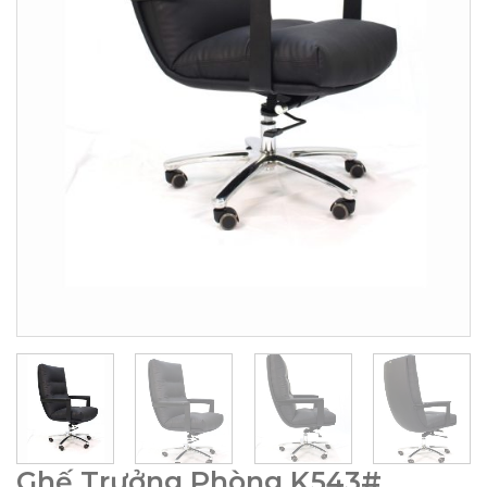
Ghế Trưởng Phòng K543#