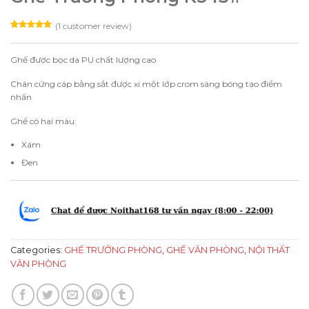
(
1
customer review)
Rated
1
5.00
out of 5
based on
Ghế được bọc da PU chất lượng cao
customer
rating
Chân cứng cáp bằng sắt được xi một lớp crom sáng bóng tạo điểm
nhấn
Ghế có hai màu:
Xám
Đen
Categories:
GHẾ TRƯỞNG PHÒNG
,
GHẾ VĂN PHÒNG
,
NỘI THẤT
VĂN PHÒNG