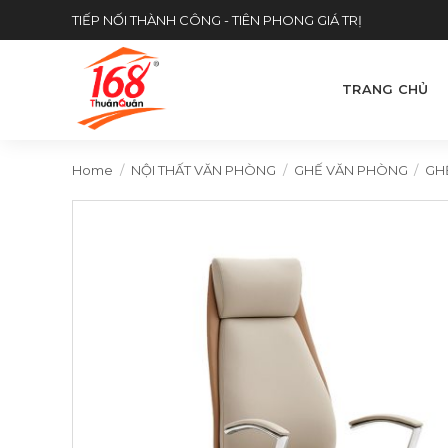
Skip
TIẾP NỐI THÀNH CÔNG - TIÊN PHONG GIÁ TRỊ
to
content
TRANG CHỦ
Home
/
NỘI THẤT VĂN PHÒNG
/
GHẾ VĂN PHÒNG
/
GH