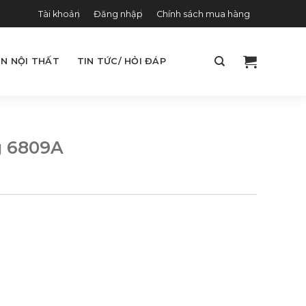
Tài khoản
Đăng nhập
Chính sách mua hàng
N NỘI THẤT
TIN TỨC/ HỎI ĐÁP
g 6809A