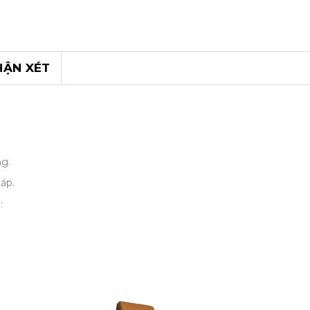
HẬN XÉT
g.
áp.
: