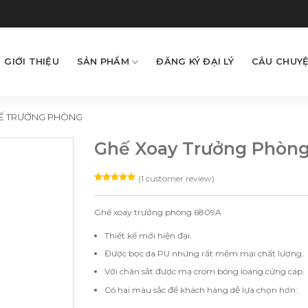
GIỚI THIỆU
SẢN PHẨM
ĐĂNG KÝ ĐẠI LÝ
CÂU CHUYỆ
Ế TRƯỞNG PHÒNG
Ghế Xoay Trưởng Phòn
(
1
customer review)
Rated
1
5.00
out of 5
based on
Ghế xoay trưởng phòng 6809A
customer
rating
Thiết kế mới hiện đại.
Được bọc da PU nhưng rất mềm mại chất lượng.
Với chân sắt được mạ crom bóng loáng cứng cáp.
Có hai màu sắc để khách hàng dễ lựa chọn hơn: