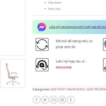
Màu kem.
Màu nâu.
Đổi trả dễ dàng nếu có
phát sinh lỗi
Liên hệ hợp tác sỉ -
0912121105
Categories:
NỘI THẤT VĂN PHÒNG
,
GHẾ TRƯỞN