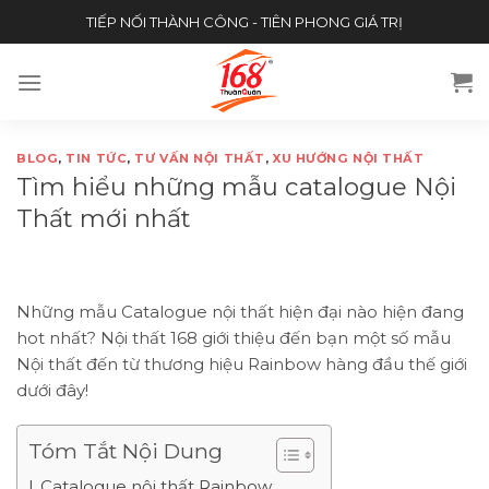
Skip
TIẾP NỐI THÀNH CÔNG - TIÊN PHONG GIÁ TRỊ
to
content
BLOG
,
TIN TỨC
,
TƯ VẤN NỘI THẤT
,
XU HƯỚNG NỘI THẤT
Tìm hiểu những mẫu catalogue Nội
Thất mới nhất
Những mẫu Catalogue nội thất hiện đại nào hiện đang
hot nhất? Nội thất 168 giới thiệu đến bạn một số mẫu
Nội thất đến từ thương hiệu Rainbow hàng đầu thế giới
dưới đây!
Tóm Tắt Nội Dung
Catalogue nội thất Rainbow