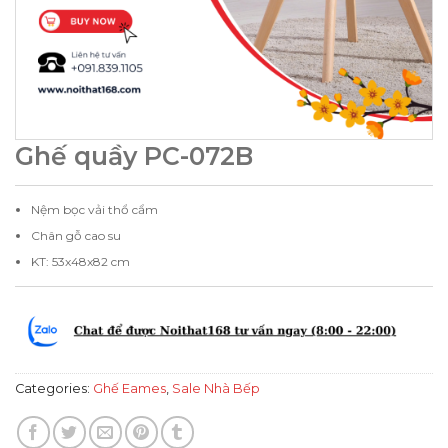
Ghế quầy PC-072B
Nệm bọc vải thổ cẩm
Chân gỗ cao su
KT: 53x48x82 cm
Categories:
Ghế Eames
,
Sale Nhà Bếp