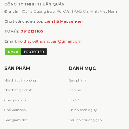
CÔNG TY TNHH THUẬN QUÂN
Địa chỉ:
1105 Tạ Quang Bửu, P6, Q.8, TP.Hồ Chí Minh, Việt Nam
Chat với chúng tôi:
Liên hệ Messenger
Tư vấn:
0912121105
Email:
noithat168thuanquan@gmail.com
SẢN PHẨM
DANH MỤC
Nội thất văn phòng
Sản phẩm
Nội thất gia đình
Liên hệ
Ghế giám đốc
Tin tức
Ghế Rainbow
Chính sách đại lý
Bàn giám đốc
Câu hỏi thường gặp