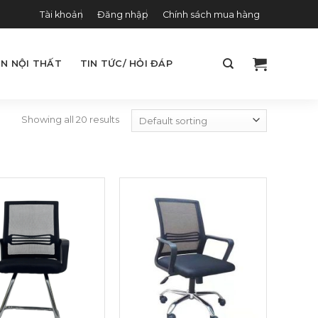
Tài khoản
Đăng nhập
Chính sách mua hàng
N NỘI THẤT
TIN TỨC/ HỎI ĐÁP
Showing all 20 results