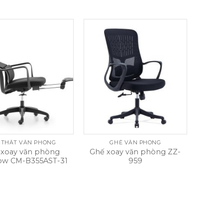
 THẤT VĂN PHÒNG
GHẾ VĂN PHÒNG
 xoay văn phòng
Ghế xoay văn phòng ZZ-
ow CM-B355AST-31
959