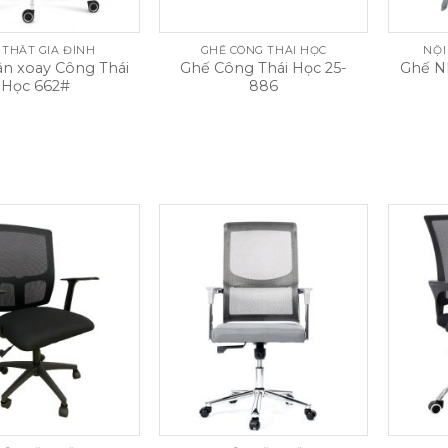
 THẤT GIA ĐÌNH
GHẾ CÔNG THÁI HỌC
NỘI
n xoay Công Thái
Ghế Công Thái Học 25-
Ghế N
Học 662#
886