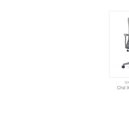
G
Ghế 