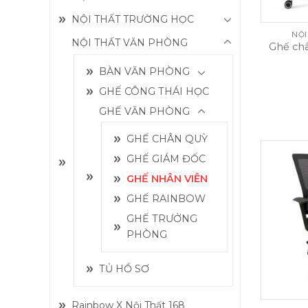
NỘI THẤT TRƯỜNG HỌC
NỘI
NỘI THẤT VĂN PHÒNG
Ghế châ
BÀN VĂN PHÒNG
GHẾ CÔNG THÁI HỌC
GHẾ VĂN PHÒNG
GHẾ CHÂN QUỲ
GHẾ GIÁM ĐỐC
GHẾ NHÂN VIÊN
GHẾ RAINBOW
GHẾ TRƯỞNG
PHÒNG
TỦ HỒ SƠ
Rainbow X Nội Thất 168