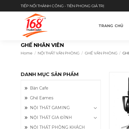
Skip
TIẾP NỐI THÀNH CÔNG - TIÊN PHONG GIÁ TRỊ
to
content
TRANG CHỦ
GHẾ NHÂN VIÊN
Home
/
NỘI THẤT VĂN PHÒNG
/
GHẾ VĂN PHÒNG
/
GHẾ
DANH MỤC SẢN PHẨM
Bàn Cafe
Ghế Eames
NỘI THẤT GAMING
NỘI THẤT GIA ĐÌNH
NỘI THẤT PHÒNG KHÁCH