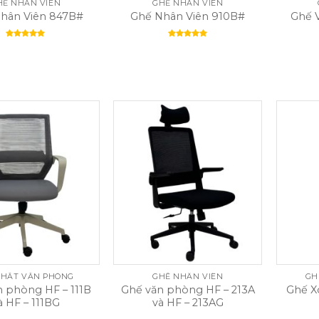
HẾ NHÂN VIÊN
GHẾ NHÂN VIÊN
hân Viên 847B#
Ghế Nhân Viên 910B#
Ghế 
Rated
5.00
Rated
5.00
out of 5
out of 5
THẤT VĂN PHÒNG
GHẾ NHÂN VIÊN
GH
 phòng HF – 111B
Ghế văn phòng HF – 213A
Ghế X
à HF – 111BG
và HF – 213AG