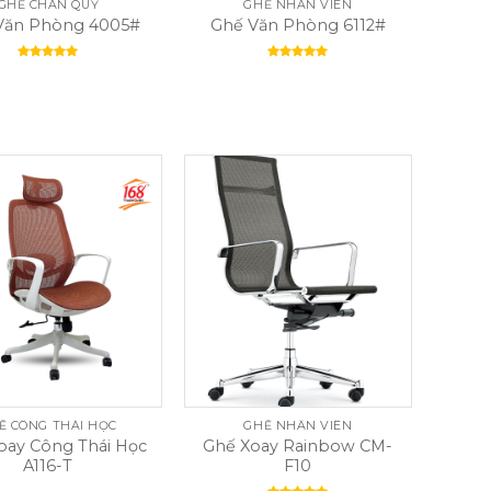
GHẾ CHÂN QUỲ
GHẾ NHÂN VIÊN
Văn Phòng 4005#
Ghế Văn Phòng 6112#
Rated
5.00
Rated
5.00
out of 5
out of 5
Ế CÔNG THÁI HỌC
GHẾ NHÂN VIÊN
oay Công Thái Học
Ghế Xoay Rainbow CM-
A116-T
F10