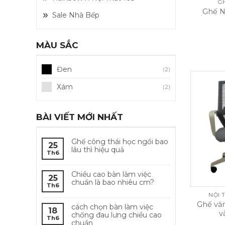
G
Ghế N
Sale Nhà Bếp
MÀU SẮC
Đen
(2)
Xám
(2)
BÀI VIẾT MỚI NHẤT
Ghế công thái học ngồi bao
25
lâu thì hiệu quả
Th6
Chiều cao bàn làm việc
25
chuẩn là bao nhiêu cm?
Th6
NỘI 
Ghế văn
cách chọn bàn làm việc
18
v
chống đau lưng chiều cao
Th6
chuẩn