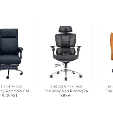
Ế VĂN PHÒNG
GHẾ CÔNG THÁI HỌC
NỘI
oay Rainbow CM-
Ghế Xoay Văn Phòng 24-
Ghế
P009AST
886B#