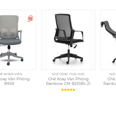
HẾ NHÂN VIÊN
GHẾ CÔNG THÁI HỌC
NỘI
Xoay Văn Phòng
Ghế Xoay Văn Phòng
Ghế
8959
Rainbow CM-B251BS-21
Rainb
Rated
5.00
out of 5