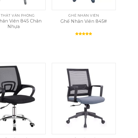
 THẤT VĂN PHÒNG
GHẾ NHÂN VIÊN
hân Viên 845 Chân
Ghế Nhân Viên 845#
Nhựa
Rated
5.00
out of 5