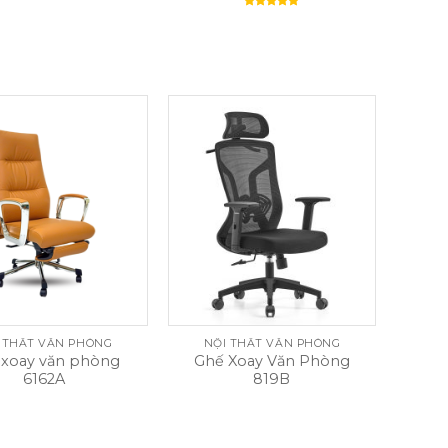
Rated
5.00
out of 5
 THẤT VĂN PHÒNG
NỘI THẤT VĂN PHÒNG
 xoay văn phòng
Ghế Xoay Văn Phòng
6162A
819B