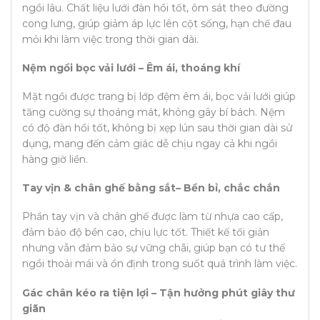
ngồi lâu. Chất liệu lưới đàn hồi tốt, ôm sát theo đường
cong lưng, giúp giảm áp lực lên cột sống, hạn chế đau
mỏi khi làm việc trong thời gian dài.
Nệm ngồi bọc vải lưới – Êm ái, thoáng khí
Mặt ngồi được trang bị lớp đệm êm ái, bọc vải lưới giúp
tăng cường sự thoáng mát, không gây bí bách. Nệm
có độ đàn hồi tốt, không bị xẹp lún sau thời gian dài sử
dụng, mang đến cảm giác dễ chịu ngay cả khi ngồi
hàng giờ liền.
Tay vịn & chân ghế bằng sắt– Bền bỉ, chắc chắn
Phần tay vịn và chân ghế được làm từ nhựa cao cấp,
đảm bảo độ bền cao, chịu lực tốt. Thiết kế tối giản
nhưng vẫn đảm bảo sự vững chãi, giúp bạn có tư thế
ngồi thoải mái và ổn định trong suốt quá trình làm việc.
Gác chân kéo ra tiện lợi – Tận hưởng phút giây thư
giãn