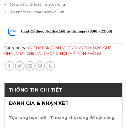
Gối tựa đầu tháo rời làm tựa lưng.
Sản phẩm có 2 màu: Xám và Đen
Categories:
NỘI THẤT GIA ĐÌNH
,
GHẾ CÔNG THÁI HỌC
,
GHẾ
NHÂN VIÊN
,
GHẾ VĂN PHÒNG
,
NỘI THẤT VĂN PHÒNG
THÔNG TIN CHI TIẾT
ĐÁNH GIÁ & NHẬN XÉT
Tựa lưng bọc lưới – Thoáng khí, nâng đỡ cột sống