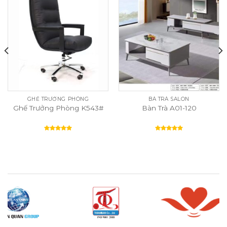
GHẾ TRƯỞNG PHÒNG
BÀ TRÀ SALON
Ghế Trưởng Phòng K543#
Bàn Trà A01-120
Rated
5.00
Rated
5.00
out of 5
out of 5