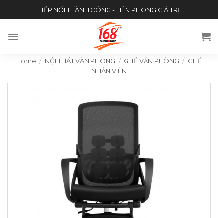
Skip
TIẾP NỐI THÀNH CÔNG - TIÊN PHONG GIÁ TRỊ
to
content
Home
/
NỘI THẤT VĂN PHÒNG
/
GHẾ VĂN PHÒNG
/
GHẾ
NHÂN VIÊN