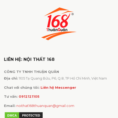
LIÊN HỆ: NỘI THẤT 168
CÔNG TY TNHH THUẬN QUÂN
Địa chỉ:
1105 Tạ Quang Bửu, P6, Q.8, TP.Hồ Chí Minh, Việt Nam
Chat với chúng tôi:
Liên hệ Messenger
Tư vấn:
0912121105
Email:
noithat168thuanquan@gmail.com