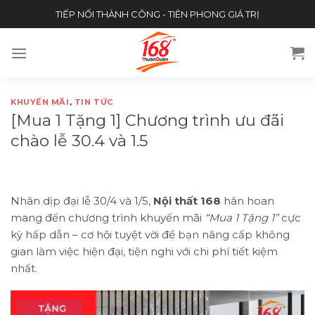
Skip
TIẾP NỐI THÀNH CÔNG - TIÊN PHONG GIÁ TRỊ
to
content
KHUYẾN MÃI
,
TIN TỨC
[Mua 1 Tặng 1] Chương trình ưu đãi
chào lễ 30.4 và 1.5
Nhân dịp đại lễ 30/4 và 1/5,
Nội thất 168
hân hoan
mang đến chương trình khuyến mãi
“Mua 1 Tặng 1”
cực
kỳ hấp dẫn – cơ hội tuyệt vời để bạn nâng cấp không
gian làm việc hiện đại, tiện nghi với chi phí tiết kiệm
nhất.