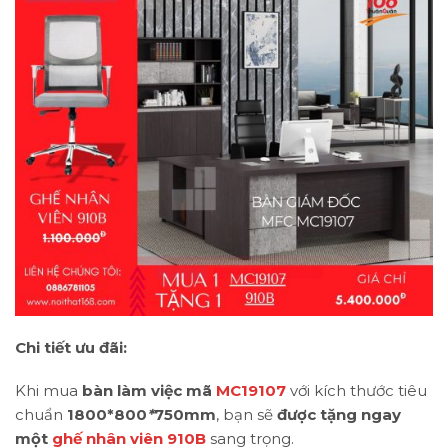
Chi tiết ưu đãi:
Khi mua
bàn làm việc mã
MC19107
với kích thước tiêu
chuẩn
1800*800
*
750mm
, bạn sẽ
được tặng ngay
một
ghế nhân viên 910B
sang trọng.