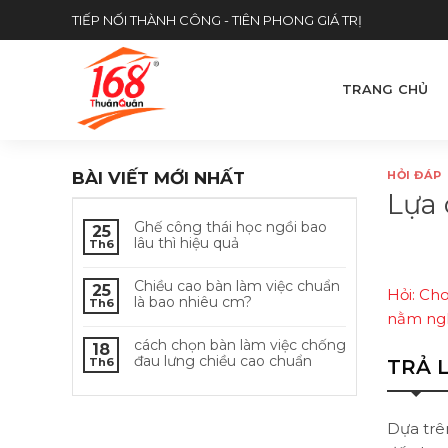
Skip
TIẾP NỐI THÀNH CÔNG - TIÊN PHONG GIÁ TRỊ
to
content
TRANG CHỦ
BÀI VIẾT MỚI NHẤT
HỎI ĐÁP
Lựa 
Ghế công thái học ngồi bao
25
lâu thì hiệu quả
Th6
Chiều cao bàn làm việc chuẩn
25
Hỏi: Ch
là bao nhiêu cm?
Th6
nằm ngh
cách chọn bàn làm việc chống
18
đau lưng chiều cao chuẩn
TRẢ L
Th6
Dựa trên