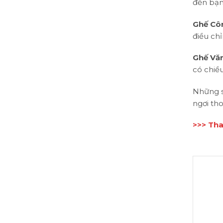
đến bạn
Ghế Cô
điều chỉ
Ghế Vă
có chiều
Những s
ngơi th
>>> Tha