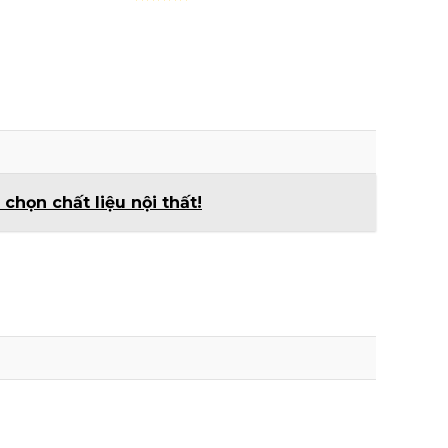
Rated
5.00
out of 5
họn chất liệu nội thất!