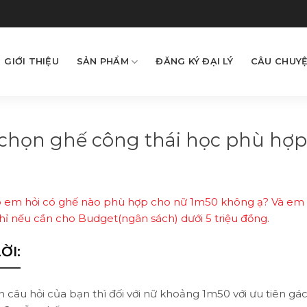
GIỚI THIỆU
SẢN PHẨM
ĐĂNG KÝ ĐẠI LÝ
CÂU CHUYỆ
chọn ghế công thái học phù hợp
o em hỏi có ghế nào phù hợp cho nữ 1m50 không ạ? Và em đ
ỉ nếu cần cho Budget(ngân sách) dưới 5 triệu đồng.
ỜI:
 câu hỏi của bạn thì đối với nữ khoảng 1m50 với ưu tiên gác 