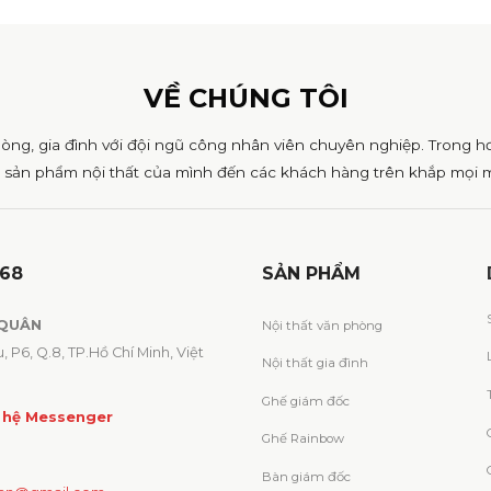
VỀ CHÚNG TÔI
hòng, gia đình với đội ngũ công nhân viên chuyên nghiệp. Trong h
 sản phẩm nội thất của mình đến các khách hàng trên khắp mọi m
168
SẢN PHẨM
 QUÂN
Nội thất văn phòng
 P6, Q.8, TP.Hồ Chí Minh, Việt
Nội thất gia đình
Ghế giám đốc
 hệ Messenger
Ghế Rainbow
Bàn giám đốc