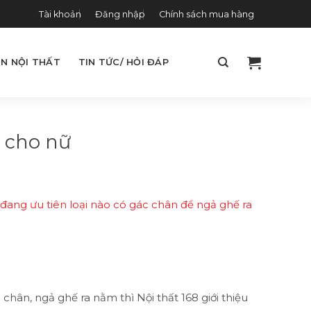
Tài khoản
Đăng nhập
Chính sách mua hàng
N NỘI THẤT
TIN TỨC/ HỎI ĐÁP
 cho nữ
ang ưu tiên loại nào có gác chân để ngả ghế ra
chân, ngả ghế ra nằm thì Nội thất 168 giới thiệu