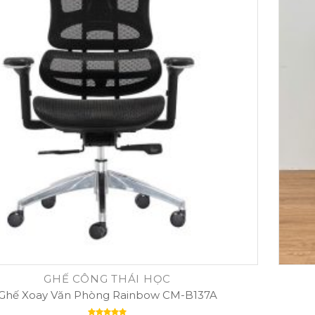
GHẾ CÔNG THÁI HỌC
Ghế Xoay Văn Phòng Rainbow CM-B137A