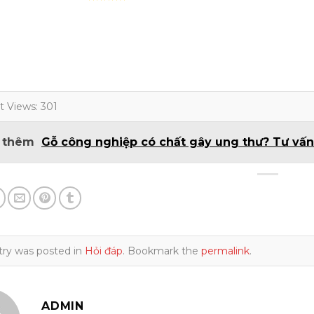
Rated
5.00
out of 5
t Views:
301
 thêm
Gỗ công nghiệp có chất gây ung thư? Tư vấn c
try was posted in
Hỏi đáp
. Bookmark the
permalink
.
ADMIN