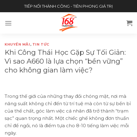
Skip
TIẾP NỐI THÀNH CÔNG - TIÊN PHONG GIÁ TRỊ
to
content
KHUYẾN MÃI
,
TIN TỨC
Khi Công Thái Học Gặp Sự Tối Giản:
Vì sao A660 là lựa chọn “bền vững”
cho không gian làm việc?
Trong thế giới của những thay đổi chóng mặt, nơi mà
năng suất không chỉ đến từ trí tuệ mà còn từ sự bền bỉ
của thể chất, góc làm việc cá nhân đã trở thành “trạm
sạc” quan trọng nhất. Một chiếc ghế không đơn thuần
chỉ để ngồi, nó là điểm tựa cho 8-10 tiếng làm việc mỗi
ngày.