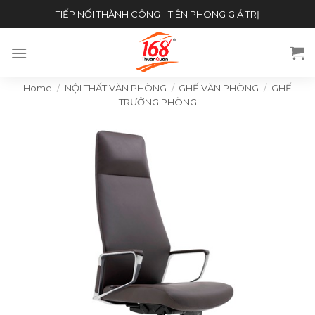
Skip
TIẾP NỐI THÀNH CÔNG - TIÊN PHONG GIÁ TRỊ
to
content
Home
/
NỘI THẤT VĂN PHÒNG
/
GHẾ VĂN PHÒNG
/
GHẾ
TRƯỞNG PHÒNG