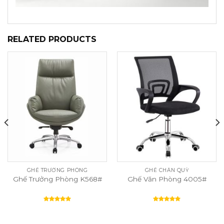
RELATED PRODUCTS
GHẾ TRƯỞNG PHÒNG
GHẾ CHÂN QUỲ
Ghế Trưởng Phòng K568#
Ghế Văn Phòng 4005#
Rated
5.00
Rated
5.00
out of 5
out of 5