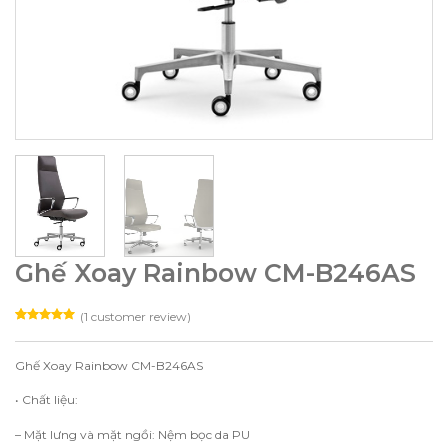
Ghế Xoay Rainbow CM-B246AS
(
1
customer review)
Rated
1
5.00
out of 5
based on
Ghế Xoay Rainbow CM-B246AS
customer
rating
• Chất liệu:
– Mặt lưng và mặt ngồi: Nệm bọc da PU