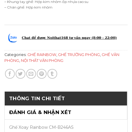
– Khung tay ghế: Hợp kim nhôm ốp nhựa cao su
– Chân ghế: Hợp kim nhôm
Categories:
GHẾ RAINBOW
,
GHẾ TRƯỞNG PHÒNG
,
GHẾ VĂN
PHÒNG
,
NỘI THẤT VĂN PHÒNG
THÔNG TIN CHI TIẾT
ĐÁNH GIÁ & NHẬN XÉT
Ghế Xoay Rainbow CM-B246AS