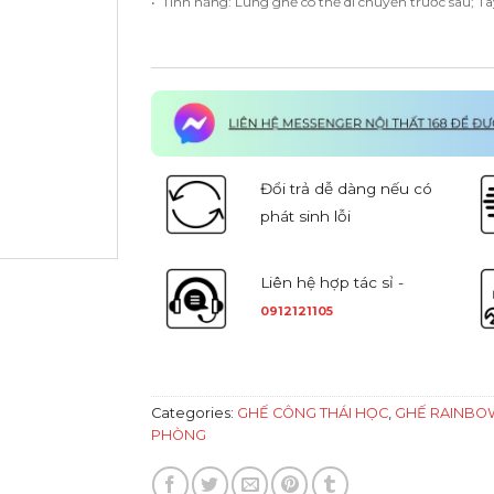
• Tính năng: Lưng ghế có thể di chuyển trước sau; T
Đổi trả dễ dàng nếu có
phát sinh lỗi
Liên hệ hợp tác sỉ -
0912121105
Categories:
GHẾ CÔNG THÁI HỌC
,
GHẾ RAINBO
PHÒNG