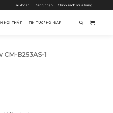
Tài khoản
Đăng nhập
Chính sách mua hàng
N NỘI THẤT
TIN TỨC/ HỎI ĐÁP
w CM-B253AS-1