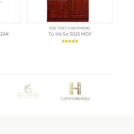
NỘI THẤT VĂN PHÒNG
12A#
Tủ Hồ Sơ 3025 MDF
Rated
5.00
out of 5