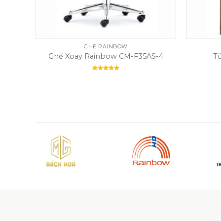
GHẾ RAINBOW
AS-4
Ghế Xoay Rainbow CM-F35AS-4
T
Rated
5.00
out of 5