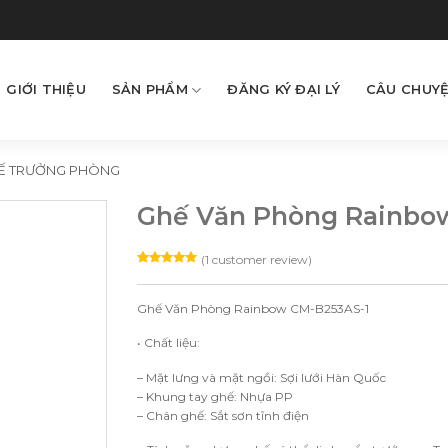
GIỚI THIỆU
SẢN PHẨM
ĐĂNG KÝ ĐẠI LÝ
CÂU CHUYỆ
Ế TRƯỞNG PHÒNG
Ghế Văn Phòng Rainbo
(
1
customer review)
Rated
1
5.00
out of 5
based on
Ghế Văn Phòng Rainbow CM-B253AS-1
customer
rating
• Chất liệu:
– Mặt lưng và mặt ngồi: Sợi lưới Hàn Quốc
– Khung tay ghế: Nhựa PP
– Chân ghế: Sắt sơn tĩnh điện