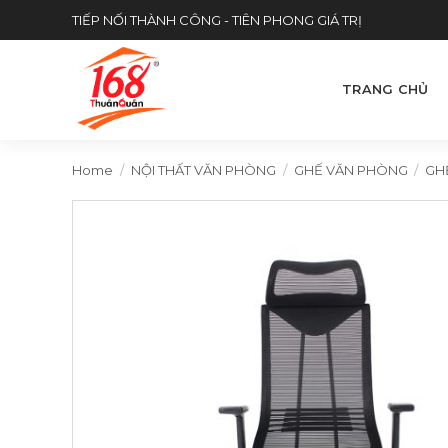
Skip
TIẾP NỐI THÀNH CÔNG - TIÊN PHONG GIÁ TRỊ
to
content
TRANG CHỦ
Home
/
NỘI THẤT VĂN PHÒNG
/
GHẾ VĂN PHÒNG
/
GH