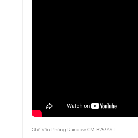
Ghế Văn Phòng Rainbow CM-B253AS-1