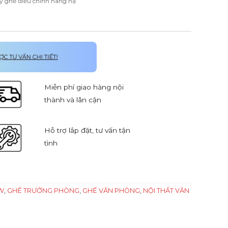
ay ghế điều chỉnh nâng hạ
Miễn phí giao hàng nội
thành và lân cận
Hỗ trợ lắp đặt, tư vấn tận
tình
W
,
GHẾ TRƯỞNG PHÒNG
,
GHẾ VĂN PHÒNG
,
NỘI THẤT VĂN