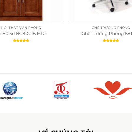
NỘI THẤT VĂN PHÒNG
GHẾ TRƯỞNG PHÒNG
ủ Hồ Sơ BG80C16 MDF
Ghế Trưởng Phòng 68
Rated
5.00
Rated
5.00
out of 5
out of 5