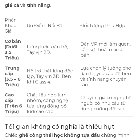
giá cả
và
tính năng
.
Phân
Khúc
Ưu Điểm Nổi Bật
Đối Tượng Phù Hợp
Giá
Cơ bản
Dân VP mới làm quen,
(Dưới
Lưng lưới toàn bộ,
cần sự thoải mái cơ
3.5
Tay vịn 2D.
bản.
Triệu)
Trung
Lựa chọn lý tưởng cho
Hỗ trợ thắt lưng độc
cấp
dân IT, yêu cầu độ bền
lập, Tay vịn 3D, Ben
(3.5 – 6
và tính năng chuyên
khí Class 4.
Triệu)
sâu.
Cao
Chất liệu hợp kim
Chuyên gia công nghệ,
cấp
nhôm, công nghệ
người có nhu cầu sử
(Trên 6
tựa lưng đồng bộ,
dụng cường độ cao.
Triệu)
lưới cao cấp.
Tối giản không có nghĩa là thiếu hụt
Chiếc
ghế công thái học không tựa đầu
chứng minh