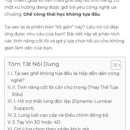
Tuy nhiên, giữa vô vàn mẫu ghế đầy đủ tính năng, có
một xu hướng đang được giới trẻ yêu công nghệ ưa
chuộng:
Ghế công thái học không tựa đầu
.
Tại sao lại là phiên bản “tối giản” này? Liệu nó có đáp
ứng được nhu cầu của bạn? Bài viết này sẽ phân tích
các tính năng cốt lõi và gợi ý lựa chọn tối ưu cho không
gian làm việc của bạn.
Tóm Tắt Nội Dung
I. Tại sao ghế không tựa đầu lại hấp dẫn dân công
nghệ?
II. Tính năng cốt lõi cần chú trọng (Thay Thế Tựa
Đầu)
1. Hỗ trợ thắt lưng độc lập (Dynamic Lumbar
Support)
2. Lưng lưới cao cấp và Điều chỉnh đồng bộ
3. Tay Vịn 3D hoặc 4D
Gợi ý lựa chọn theo phân khúc giá