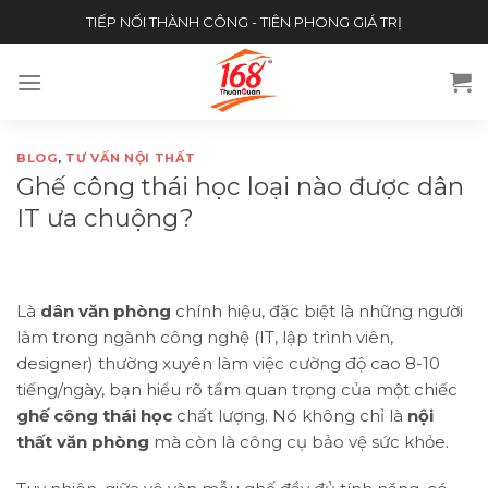
Skip
TIẾP NỐI THÀNH CÔNG - TIÊN PHONG GIÁ TRỊ
to
content
BLOG
,
TƯ VẤN NỘI THẤT
Ghế công thái học loại nào được dân
IT ưa chuộng?
Là
dân văn phòng
chính hiệu, đặc biệt là những người
làm trong ngành công nghệ (IT, lập trình viên,
designer) thường xuyên làm việc cường độ cao 8-10
tiếng/ngày, bạn hiểu rõ tầm quan trọng của một chiếc
ghế công thái học
chất lượng. Nó không chỉ là
nội
thất văn phòng
mà còn là công cụ bảo vệ sức khỏe.