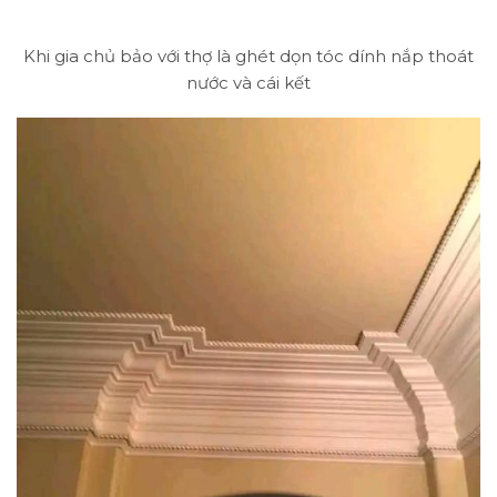
Khi gia chủ bảo với thợ là ghét dọn tóc dính nắp thoát
nước và cái kết