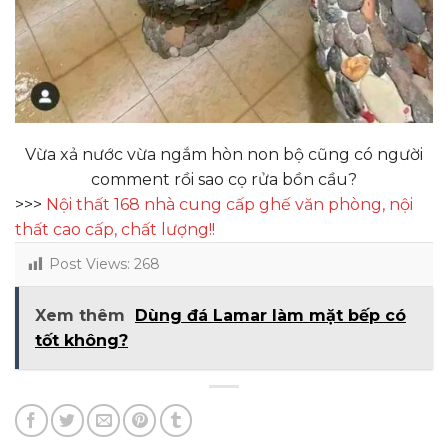
Vừa xả nước vừa ngắm hòn non bộ cũng có người
comment rồi sao cọ rửa bồn cầu?
>>>
Nội thất 168 nhà cung cấp ghế văn phòng, nội
thất cao cấp, chất lượng!!
Post Views:
268
Xem thêm
Dùng đá Lamar làm mặt bếp có
tốt không?