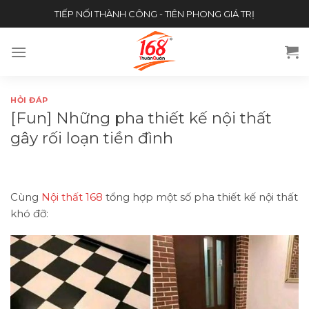
Skip
TIẾP NỐI THÀNH CÔNG - TIÊN PHONG GIÁ TRỊ
to
content
HỎI ĐÁP
[Fun] Những pha thiết kế nội thất
gây rối loạn tiền đình
Cùng
Nội thất 168
tổng hợp một số pha thiết kế nội thất
khó đỡ: