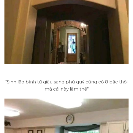
“Sinh lão bịnh tử giàu sang phú quý cũng có 8 bậc thôi
mà cái này lắm thế”