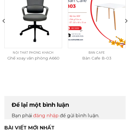
NỘI THẤT PHÒNG KHÁCH
BÀN CAFE
Ghế xoay văn phòng A660
Bàn Cafe B-03
Để lại một bình luận
Bạn phải
đăng nhập
để gửi bình luận.
BÀI VIẾT MỚI NHẤT