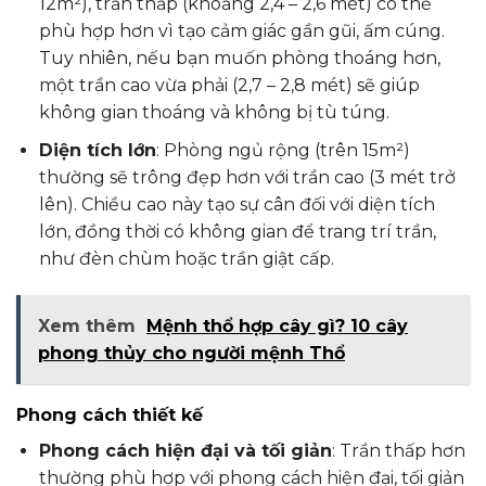
12m²), trần thấp (khoảng 2,4 – 2,6 mét) có thể
phù hợp hơn vì tạo cảm giác gần gũi, ấm cúng.
Tuy nhiên, nếu bạn muốn phòng thoáng hơn,
một trần cao vừa phải (2,7 – 2,8 mét) sẽ giúp
không gian thoáng và không bị tù túng.
Diện tích lớn
: Phòng ngủ rộng (trên 15m²)
thường sẽ trông đẹp hơn với trần cao (3 mét trở
lên). Chiều cao này tạo sự cân đối với diện tích
lớn, đồng thời có không gian để trang trí trần,
như đèn chùm hoặc trần giật cấp.
Xem thêm
Mệnh thổ hợp cây gì? 10 cây
phong thủy cho người mệnh Thổ
Phong cách thiết kế
Phong cách hiện đại và tối giản
: Trần thấp hơn
thường phù hợp với phong cách hiện đại, tối giản