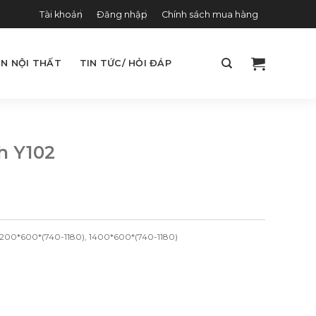
Tài khoản
Đăng nhập
Chính sách mua hàng
N NỘI THẤT
TIN TỨC/ HỎI ĐÁP
h Y102
200*600*(740-1180), 1400*600*(740-1180)