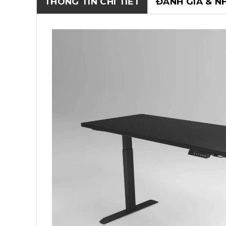
THÔNG TIN CHI TIẾT
ĐÁNH GIÁ & N