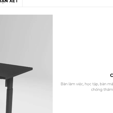
HẬN XÉT
C
Bàn làm việc, học tập, bàn má
chống thấm v