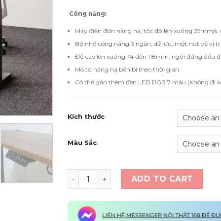
Công năng:
Máy điện đơn nâng hạ, tốc độ lên xuống 25mm/s,
Bộ nhớ công năng 3 ngăn, dễ lưu, một nút về vị trí
Độ cao lên xuống 74 đến 118mm, ngồi đứng đều 
Mô tơ nâng hạ bền bỉ theo thời gian
Có thể găn thêm đèn LED RGB 7 màu (Không đi kè
Kích thước
Màu Sắc
Bàn nâng hạ thông minh Y102 quantity
ADD TO CART