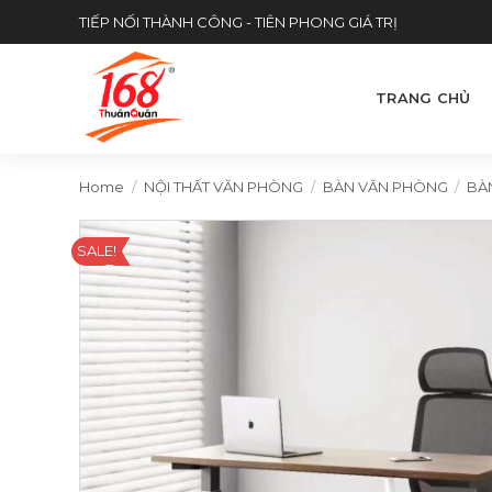
Skip
TIẾP NỐI THÀNH CÔNG - TIÊN PHONG GIÁ TRỊ
to
content
TRANG CHỦ
Home
/
NỘI THẤT VĂN PHÒNG
/
BÀN VĂN PHÒNG
/
BÀ
SALE!