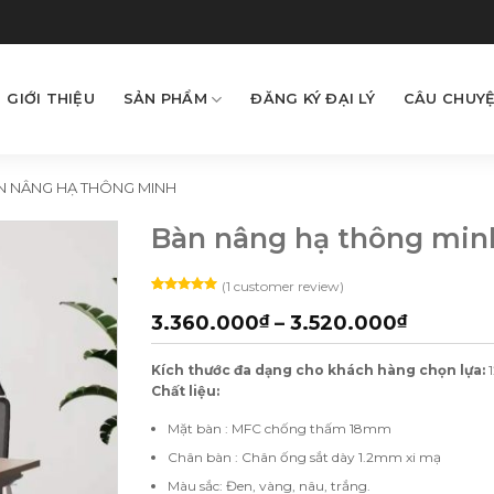
GIỚI THIỆU
SẢN PHẨM
ĐĂNG KÝ ĐẠI LÝ
CÂU CHUYỆ
N NÂNG HẠ THÔNG MINH
Bàn nâng hạ thông min
(
1
customer review)
Rated
1
5.00
out of 5
3.360.000
₫
–
3.520.000
₫
based on
customer
rating
Kích thước đa dạng cho khách hàng chọn lựa:
1
Chất liệu:
Mặt bàn : MFC chống thấm 18mm
Chân bàn : Chân ống sắt dày 1.2mm xi mạ
Màu sắc: Đen, vàng, nâu, trắng.