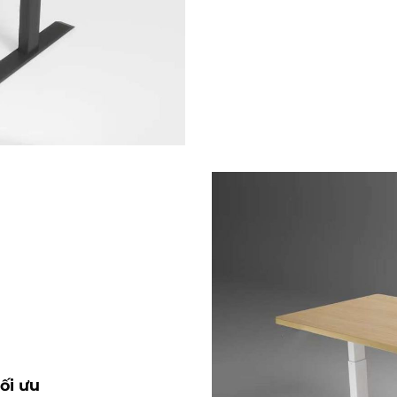
ối ưu