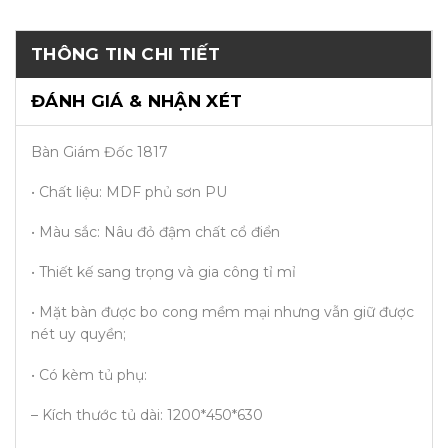
THÔNG TIN CHI TIẾT
ĐÁNH GIÁ & NHẬN XÉT
Bàn Giám Đốc 1817
• Chất liệu: MDF phủ sơn PU
• Màu sắc: Nâu đỏ đậm chất cổ điển
• Thiết kế sang trọng và gia công tỉ mỉ
• Mặt bàn được bo cong mềm mại nhưng vẫn giữ được
nét uy quyền;
• Có kèm tủ phụ:
– Kích thước tủ dài: 1200*450*630