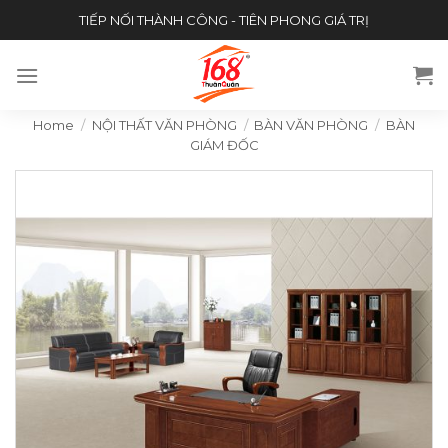
Skip
TIẾP NỐI THÀNH CÔNG - TIÊN PHONG GIÁ TRỊ
to
content
Home
/
NỘI THẤT VĂN PHÒNG
/
BÀN VĂN PHÒNG
/
BÀN
GIÁM ĐỐC