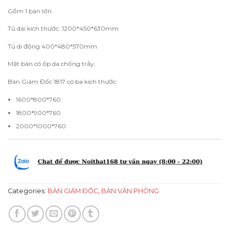
Gồm 1 bàn lớn.
Tủ dài kích thước: 1200*450*630mm
Tủ di động 400*480*570mm
Mặt bàn có ốp da chống trầy.
Bàn Giám Đốc 1817 có ba kích thước:
1600*800*760
1800*900*760
2000*1000*760
Categories:
BÀN GIÁM ĐỐC
,
BÀN VĂN PHÒNG