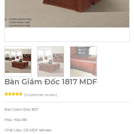
Bàn Giám Đốc 1817 MDF
(
1
customer review)
Rated
1
5.00
out of 5
based on
Bàn Giám Đốc 1817
customer
rating
Màu: Nâu đỏ
Chất Liệu: Gỗ MDF Verneer.