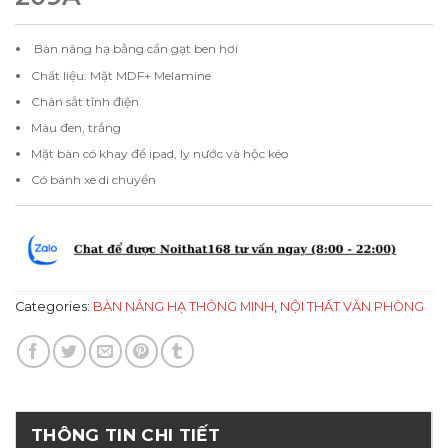
Bàn nâng hạ bằng cần gạt ben hơi
Chất liệu: Mặt MDF+ Melamine
Chân sắt tĩnh điện
Màu đen, trắng
Mặt bàn có khay để ipad, ly nước và hộc kéo
Có bánh xe di chuyển
Categories:
BÀN NÂNG HẠ THÔNG MINH
,
NỘI THẤT VĂN PHÒNG
THÔNG TIN CHI TIẾT