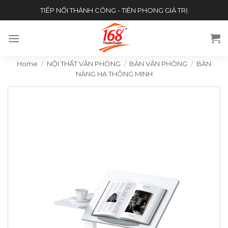
Skip
TIẾP NỐI THÀNH CÔNG - TIÊN PHONG GIÁ TRỊ
to
content
Home
/
NỘI THẤT VĂN PHÒNG
/
BÀN VĂN PHÒNG
/
BÀN
NÂNG HẠ THÔNG MINH