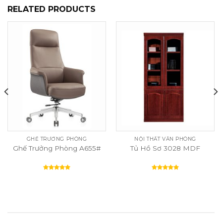
RELATED PRODUCTS
GHẾ TRƯỞNG PHÒNG
NỘI THẤT VĂN PHÒNG
Ghế Trưởng Phòng A655#
Tủ Hồ Sơ 3028 MDF
Rated
5.00
Rated
5.00
out of 5
out of 5