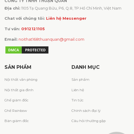
CÔNG TY TNHH THUẬN QUÂN
Địa chỉ:
1105 Tạ Quang Bửu, P6, Q.8, TP.Hồ Chí Minh, Việt Nam
Chat với chúng tôi:
Liên hệ Messenger
Tư vấn:
0912121105
Email:
noithat168thuanquan@gmail.com
SẢN PHẨM
DANH MỤC
Nội thất văn phòng
Sản phẩm
Nội thất gia đình
Liên hệ
Ghế giám đốc
Tin tức
Ghế Rainbow
Chính sách đại lý
Bàn giám đốc
Câu hỏi thường gặp