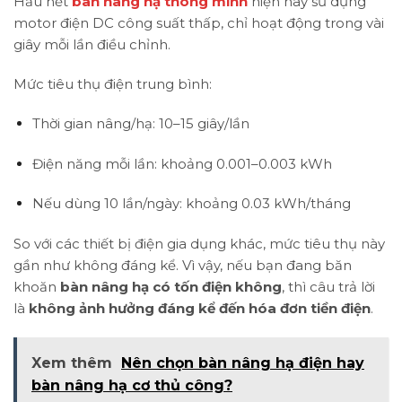
Hầu hết
bàn nâng hạ thông minh
hiện nay sử dụng
motor điện DC công suất thấp, chỉ hoạt động trong vài
giây mỗi lần điều chỉnh.
Mức tiêu thụ điện trung bình:
Thời gian nâng/hạ: 10–15 giây/lần
Điện năng mỗi lần: khoảng 0.001–0.003 kWh
Nếu dùng 10 lần/ngày: khoảng 0.03 kWh/tháng
So với các thiết bị điện gia dụng khác, mức tiêu thụ này
gần như không đáng kể. Vì vậy, nếu bạn đang băn
khoăn
bàn nâng hạ có tốn điện không
, thì câu trả lời
là
không ảnh hưởng đáng kể đến hóa đơn tiền điện
.
Xem thêm
Nên chọn bàn nâng hạ điện hay
bàn nâng hạ cơ thủ công?