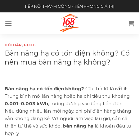
Skip
TIẾP NỐI THÀNH CÔNG - TIÊN PHONG GIÁ TRỊ
to
content
HỎI ĐÁP
,
BLOG
Bàn nâng hạ có tốn điện không? Có
nên mua bàn nâng hạ không?
Bàn nâng hạ có tốn điện không?
Câu trả lời là
rất ít
.
Trung bình mỗi lần nâng hoặc hạ chỉ tiêu thụ khoảng
0.001–0.003 kWh
, tương đương vài đồng tiền điện.
Nếu dùng nhiều lần mỗi ngày, chi phí điện hàng tháng
vẫn không đáng kể. Với người làm việc lâu giờ, cần cải
thiện tư thế và sức khỏe,
bàn nâng hạ
là khoản đầu tư
hợp lý.