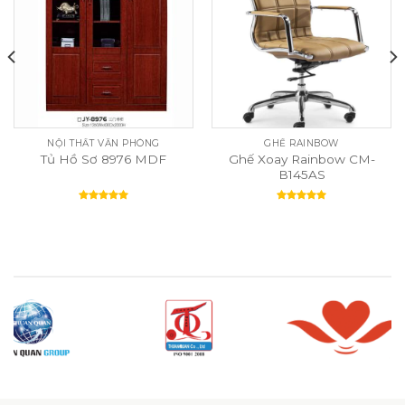
NỘI THẤT VĂN PHÒNG
GHẾ RAINBOW
Ghế Xoay Rainbow CM-
Tủ Hồ Sơ 8976 MDF
B145AS
Rated
5.00
Rated
5.00
out of 5
out of 5