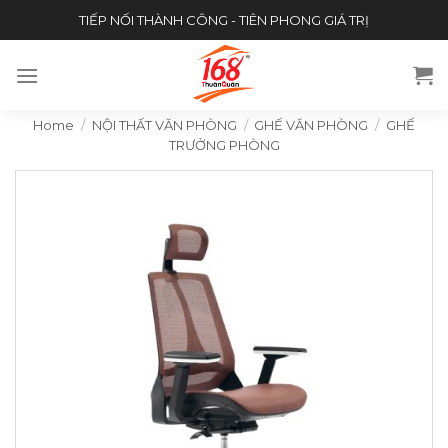
Skip
TIẾP NỐI THÀNH CÔNG - TIÊN PHONG GIÁ TRỊ
to
content
Home
/
NỘI THẤT VĂN PHÒNG
/
GHẾ VĂN PHÒNG
/
GHẾ
TRƯỞNG PHÒNG