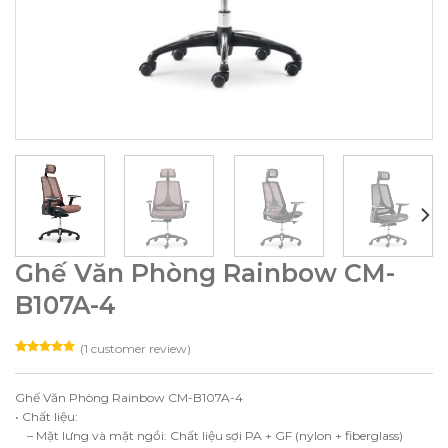
Ghế Văn Phòng Rainbow CM-
B107A-4
(
1
customer review)
Rated
1
5.00
out of 5
based on
Ghế Văn Phòng Rainbow CM-B107A-4
customer
rating
• Chất liệu:
– Mặt lưng và mặt ngồi: Chất liệu sợi PA + GF (nylon + fiberglass)