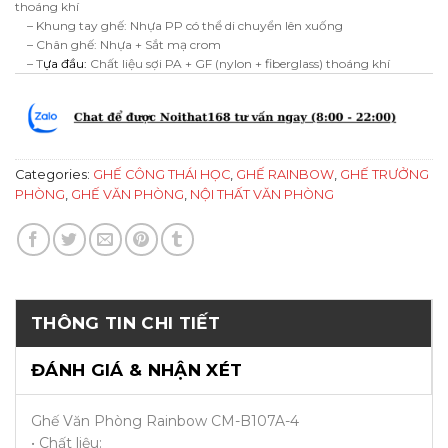
thoáng khí
– Khung tay ghế: Nhựa PP có thể di chuyển lên xuống
– Chân ghế: Nhựa + Sắt mạ crom
– T
ựa đầu:
Chất liệu sợi PA + GF (nylon + fiberglass) thoáng khí
Categories:
GHẾ CÔNG THÁI HỌC
,
GHẾ RAINBOW
,
GHẾ TRƯỞNG
PHÒNG
,
GHẾ VĂN PHÒNG
,
NỘI THẤT VĂN PHÒNG
THÔNG TIN CHI TIẾT
ĐÁNH GIÁ & NHẬN XÉT
Ghế Văn Phòng Rainbow CM-B107A-4
• Chất liệu: