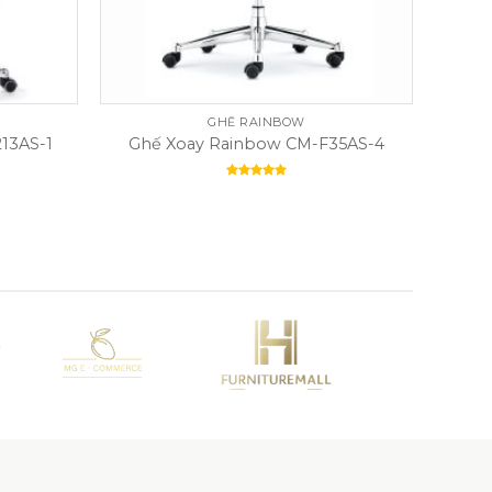
GHẾ RAINBOW
13AS-1
Ghế Xoay Rainbow CM-F35AS-4
Rated
5.00
out of 5