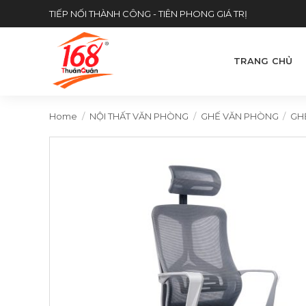
Skip
TIẾP NỐI THÀNH CÔNG - TIÊN PHONG GIÁ TRỊ
to
content
TRANG CHỦ
Home
/
NỘI THẤT VĂN PHÒNG
/
GHẾ VĂN PHÒNG
/
GH