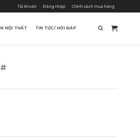
Tài khoản
Đăng nhập
Chính sách mua hàng
N NỘI THẤT
TIN TỨC/ HỎI ĐÁP
A#