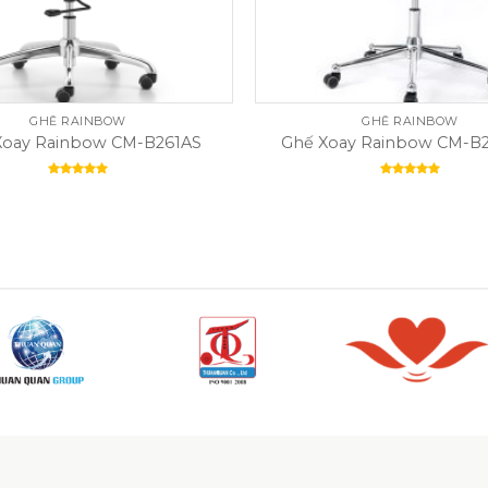
GHẾ RAINBOW
GHẾ RAINBOW
Xoay Rainbow CM-B261AS
Ghế Xoay Rainbow CM-B2
Rated
5.00
Rated
5.00
out of 5
out of 5