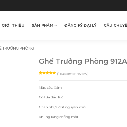
GIỚI THIỆU
SẢN PHẨM
ĐĂNG KÝ ĐẠI LÝ
CÂU CHUYỆ
Ế TRƯỞNG PHÒNG
Ghế Trưởng Phòng 912
(
1
customer review)
Rated
1
5.00
out of 5
based on
Màu sắc: Xám
customer
rating
Có tựa đầu lưới
Chân nhựa đút nguyên khối
Khung lưng chống mỏi