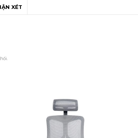
HẬN XÉT
hối.