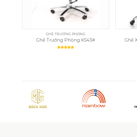
GHẾ TRƯỞNG PHÒNG
S-1
Ghế Trưởng Phòng K543#
Ghế 
Rated
5.00
out of 5