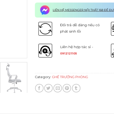
Đổi trả dễ dàng nếu có
phát sinh lỗi
Liên hệ hợp tác sỉ -
0912121105
Category:
GHẾ TRƯỞNG PHÒNG