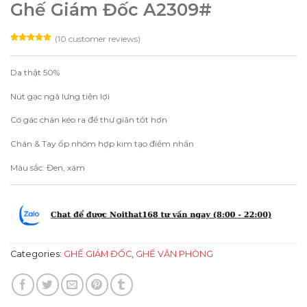
Ghế Giám Đốc A2309#
(
10
customer reviews)
Rated
10
5.00
out of 5
based on
Da thật 50%
customer
ratings
Nút gạc ngã lưng tiện lợi
Có gác chân kéo ra để thư giãn tốt hơn
Chân & Tay ốp nhôm hợp kim tạo điểm nhấn
Màu sắc: Đen, xám
Categories:
GHẾ GIÁM ĐỐC
,
GHẾ VĂN PHÒNG