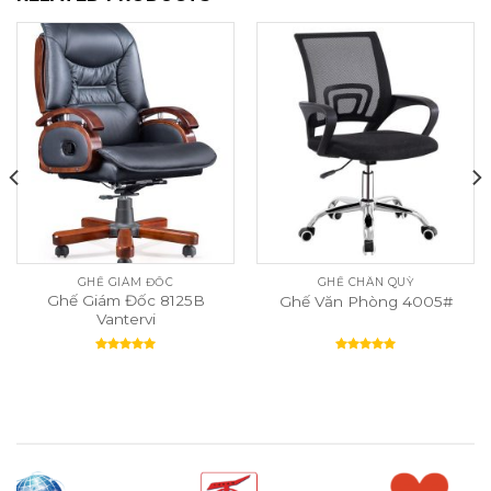
GHẾ GIÁM ĐỐC
GHẾ CHÂN QUỲ
Ghế Giám Đốc 8125B
Ghế Văn Phòng 4005#
Vantervi
Rated
5.00
Rated
5.00
out of 5
out of 5