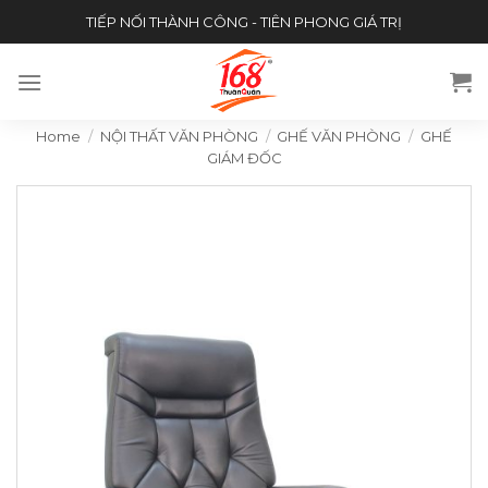
Skip
TIẾP NỐI THÀNH CÔNG - TIÊN PHONG GIÁ TRỊ
to
content
Home
/
NỘI THẤT VĂN PHÒNG
/
GHẾ VĂN PHÒNG
/
GHẾ
GIÁM ĐỐC