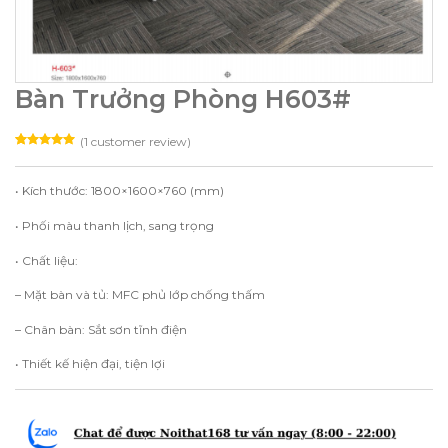
Bàn Trưởng Phòng H603#
(
1
customer review)
Rated
1
5.00
out of 5
based on
• Kích thước: 1800×1600×760 (mm)
customer
rating
• Phối màu thanh lịch, sang trọng
• Chất liệu:
– Mặt bàn và tủ: MFC phủ lớp chống thấm
– Chân bàn: Sắt sơn tĩnh điện
• Thiết kế hiện đại, tiện lợi