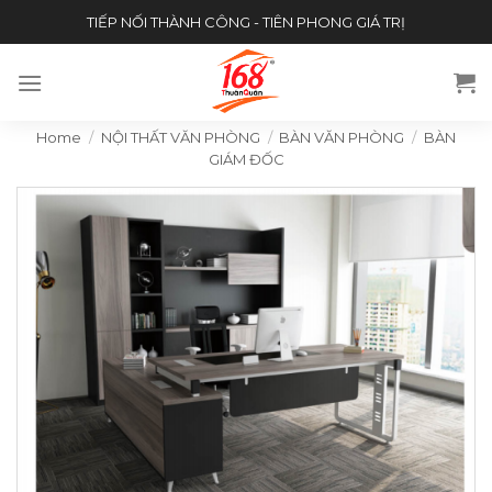
Skip
TIẾP NỐI THÀNH CÔNG - TIÊN PHONG GIÁ TRỊ
to
content
Home
/
NỘI THẤT VĂN PHÒNG
/
BÀN VĂN PHÒNG
/
BÀN
GIÁM ĐỐC